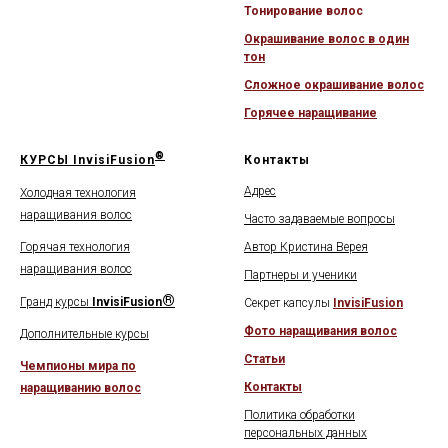
Тонирование волос
Окрашивание волос в один
тон
Сложное окрашивание волос
Горячее наращивание
®
КУРСЫ
InvisiFusion
Контакты
Адрес
Холодная технология
наращивания волос
Часто задаваемые вопросы
Горячая технология
Автор Кристина Верея
наращивания волос
Партнеры и ученики
®
Гранд курсы
InvisiFusion
Секрет капсулы
InvisiFusion
Фото наращивания волос
Дополнительные курсы
Статьи
Чемпионы мира по
Контакты
наращиванию волос
Политика обработки
персональных данных