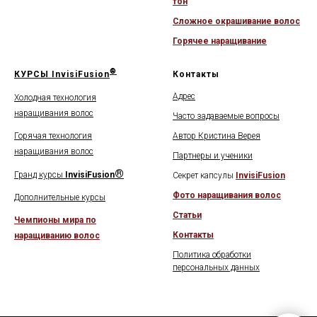
тон
Сложное окрашивание волос
Горячее наращивание
®
КУРСЫ
InvisiFusion
Контакты
Адрес
Холодная технология
наращивания волос
Часто задаваемые вопросы
Горячая технология
Автор Кристина Верея
наращивания волос
Партнеры и ученики
®
Гранд курсы
InvisiFusion
Секрет капсулы
InvisiFusion
Фото наращивания волос
Дополнительные курсы
Статьи
Чемпионы мира по
Контакты
наращиванию волос
Политика обработки
персональных данных