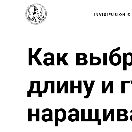
INVISIFUSION ®
Как выб
длину и 
наращив