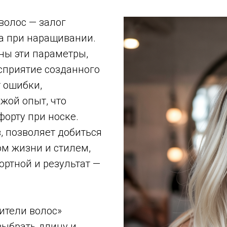
волос — залог
та при наращивании.
аны эти параметры,
сприятие созданного
 ошибки,
жой опыт, что
орту при носке.
, позволяет добиться
м жизни и стилем,
ртной и результат —
тители волос»
выбрать длину и